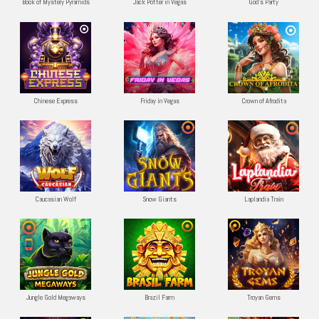
Book of Mystery Pyramids
Jack Potter in Vegas
God's Party
Chinese Express
Friday in Vegas
Crown of Afrodita
Caucasian Wolf
Snow Giants
Laplandia Train
Jungle Gold Megaways
Brazil Farm
Troyan Gems