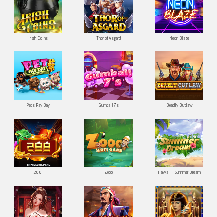
Irish Coins
Thor of Asgard
Neon Blaze
Pets Pay Day
Gumball7s
Deadly Outlaw
288
Zooo
Hawaii - Summer Dream