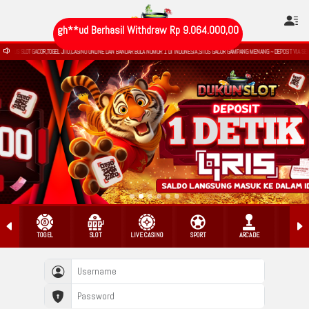
EL JITU,CASINO ONLINE DAN BANDAR BOLA NOMOR 1 DI INDONESIA,SITUS GACOR GAMPANG MENANG ~ DEPOSIT VIA SEMUA BANK,E-MONEY DAN PU
gh**ud Berhasil Withdraw Rp 9.064.000,00
TOGEL
SLOT
LIVE CASINO
SPORT
ARCADE
SABUN