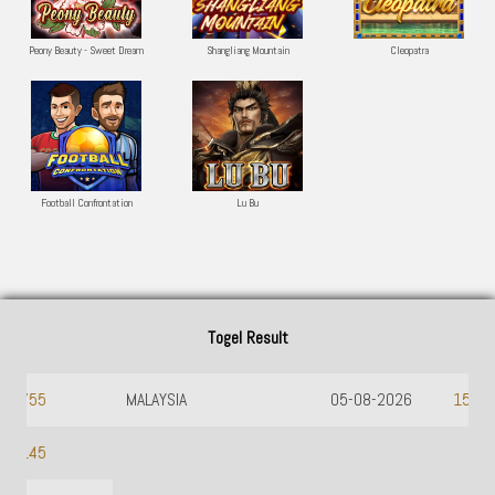
Peony Beauty - Sweet Dream
Shangliang Mountain
Cleopatra
Football Confrontation
Lu Bu
Togel Result
MALAYSIA
05-08-2026
1592