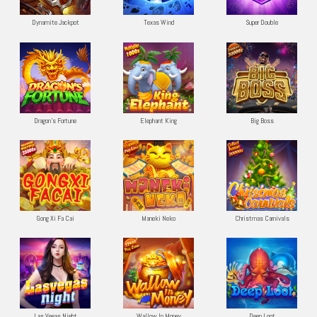
Dynamite Jackpot
Texas Wind
Super Double
Dragon's Fortune
Elephant King
Big Boss
Gong Xi Fa Cai
Maneki Neko
Christmas Carnivals
Las Vegas Night
Wallow In Money
Deep Loot