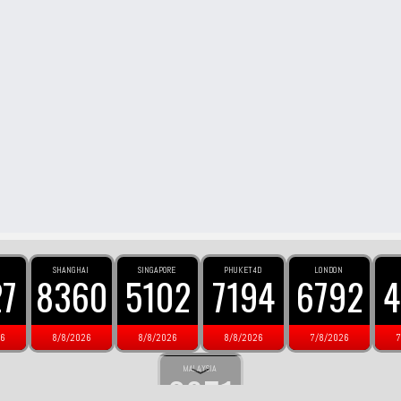
SHANGHAI
SINGAPORE
PHUKET4D
LONDON
27
8360
5102
7194
6792
4
26
8/8/2026
8/8/2026
8/8/2026
7/8/2026
7
MALAYSIA
6851