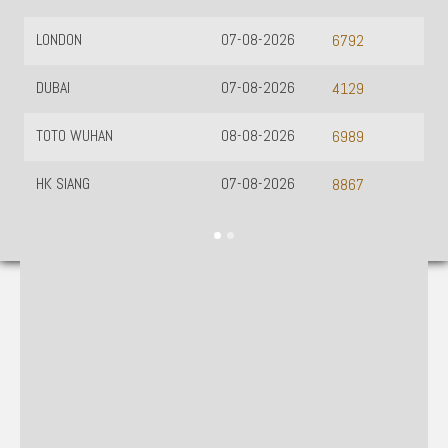
LONDON
07-08-2026
6792
DUBAI
07-08-2026
4129
TOTO WUHAN
08-08-2026
6989
HK SIANG
07-08-2026
8867