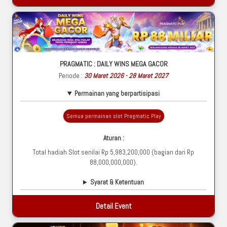
PRAGMATIC : DAILY WINS MEGA GACOR
Periode :
30 Maret 2026 - 28 Maret 2027
Permainan yang berpartisipasi
Semua permainan slot Pragmatic Play
Aturan :
Total hadiah Slot senilai Rp 5,983,200,000 (bagian dari Rp
88,000,000,000).
Syarat & Ketentuan
Detail Event