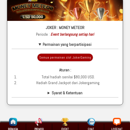
JOKER : MONEY METEOR
Periode :
Event berlangsung setiap hari
Permainan yang berpartisipasi
Semua permainan slot JokerGaming
Aturan :
Total hadiah senilai $80,000 USD.
Hadiah Grand Jackpot dari Jokergaming.
Syarat & Ketentuan
BERANDA
PROMOSI
EVENT
CHAT
LIVECHAT