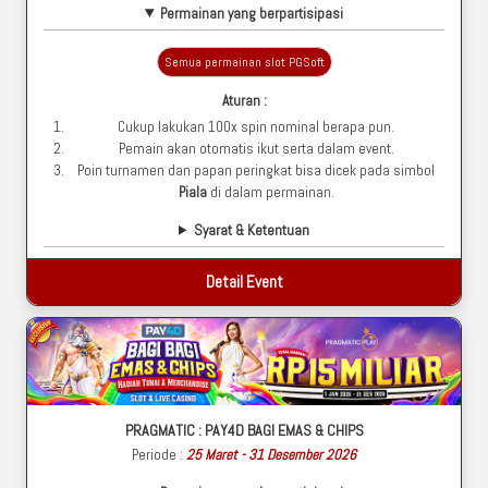
Permainan yang berpartisipasi
Semua permainan slot PGSoft
Aturan :
Cukup lakukan 100x spin nominal berapa pun.
Pemain akan otomatis ikut serta dalam event.
Poin turnamen dan papan peringkat bisa dicek pada simbol
Piala
di dalam permainan.
Syarat & Ketentuan
Detail Event
PRAGMATIC : PAY4D BAGI EMAS & CHIPS
Periode :
25 Maret - 31 Desember 2026