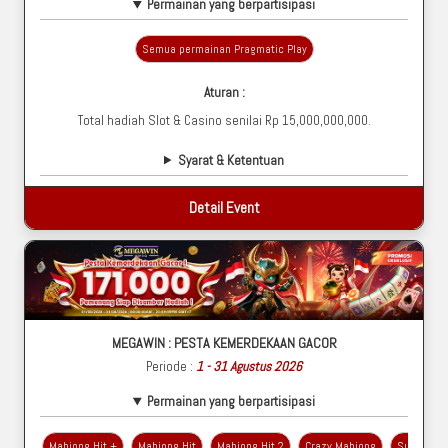
Permainan yang berpartisipasi
Semua permainan Pragmatic Play
Aturan :
Total hadiah Slot & Casino senilai Rp 15,000,000,000.
Syarat & Ketentuan
Detail Event
MEGAWIN : PESTA KEMERDEKAAN GACOR
Periode :
1 - 31 Agustus 2026
Permainan yang berpartisipasi
Mahjong Hit +
Mahjong Hit
Mahjong Hit 2
Crazy Mahjong
Super Ace