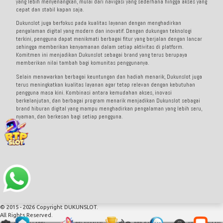
yang lebih menyenangkan, mulai dari navigasi yang sederhana hingga akses yang
cepat dan stabil kapan saja.
Dukunslot juga berfokus pada kualitas layanan dengan menghadirkan
pengalaman digital yang modern dan inovatif. Dengan dukungan teknologi
terkini, pengguna dapat menikmati berbagai fitur yang berjalan dengan lancar
sehingga memberikan kenyamanan dalam setiap aktivitas di platform.
Komitmen ini menjadikan Dukunslot sebagai brand yang terus berupaya
memberikan nilai tambah bagi komunitas penggunanya.
Selain menawarkan berbagai keuntungan dan hadiah menarik, Dukunslot juga
terus meningkatkan kualitas layanan agar tetap relevan dengan kebutuhan
pengguna masa kini. Kombinasi antara kemudahan akses, inovasi
berkelanjutan, dan berbagai program menarik menjadikan Dukunslot sebagai
brand hiburan digital yang mampu menghadirkan pengalaman yang lebih seru,
nyaman, dan berkesan bagi setiap pengguna.
© 2015 - 2026 Copyright DUKUNSLOT.
All Rights Reserved.