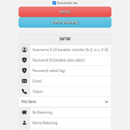
Remember Me
Masuk
Daftar Sekarang
DAFTAR