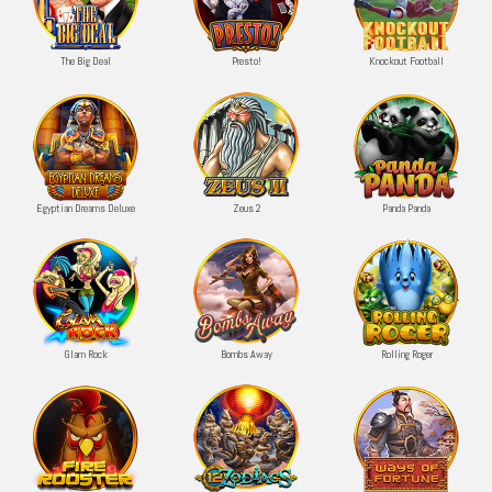
The Big Deal
Presto!
Knockout Football
Egyptian Dreams Deluxe
Zeus 2
Panda Panda
Glam Rock
Bombs Away
Rolling Roger