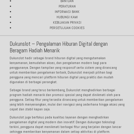
BANTUAN
PERATURAN
INFORMASI BANK
HUBUNGI KAMI
KEBIJAKAN PRIVASI
PERSETUJUAN COOKIES
Dukunslot – Pengalaman Hiburan Digital dengan
Beragam Hadiah Menarik
Dukunslot
hadir sebagai brand hiburan digital yang mengutamakan
kenyamanan, kemudahan akses, dan pengalaman modern bagi para
penggunanya. Dengan tampilan yang responsif serta sistem yang dirancang
untuk memberikan pengalaman terbaik, Dukunslot menjadi pilihan bagi
pengguna yang mencari platform hiburan digital yang praktis dan mudah
digunakan di berbagai perangkat.
Sebagai brand yang terus berkembang, Dukunslot menghadirkan berbagai
program hadiah menarik dan promosi spesial yang dapat dinikmati oleh para
pengguna. Setiap fitur yang tersedia dirancang untuk memberikan pengalaman
yang lebih menyenangkan, mulai dari navigasi yang sederhana hingga akses yang
cepat dan stabil kapan saja.
Dukunslot juga berfokus pada kualitas layanan dengan menghadirkan
pengalaman digital yang modern dan inovatif. Dengan dukungan teknologi
terkini, pengguna dapat menikmati berbagai fitur yang berjalan dengan lancar
sehingga memberikan kenyamanan dalam setiap aktivitas di platform.