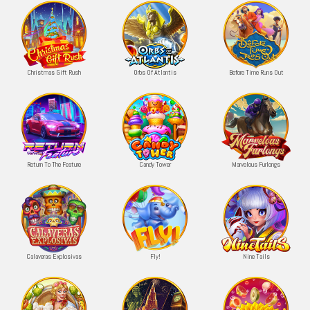
Christmas Gift Rush
Orbs Of Atlantis
Before Time Runs Out
Return To The Feature
Candy Tower
Marvelous Furlongs
Calaveras Explosivas
Fly!
Nine Tails