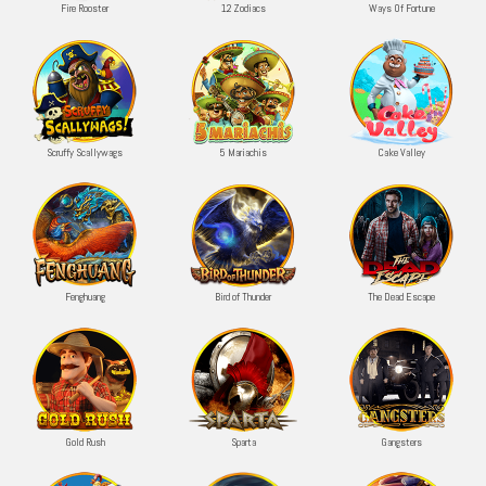
Fire Rooster
12 Zodiacs
Ways Of Fortune
Scruffy Scallywags
5 Mariachis
Cake Valley
Fenghuang
Bird of Thunder
The Dead Escape
Gold Rush
Sparta
Gangsters