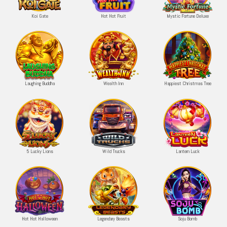
Koi Gate
Hot Hot Fruit
Mystic Fortune Deluxe
Laughing Buddha
Wealth Inn
Happiest Christmas Tree
5 Lucky Lions
Wild Trucks
Lantern Luck
Hot Hot Halloween
Legendary Beasts
Soju Bomb