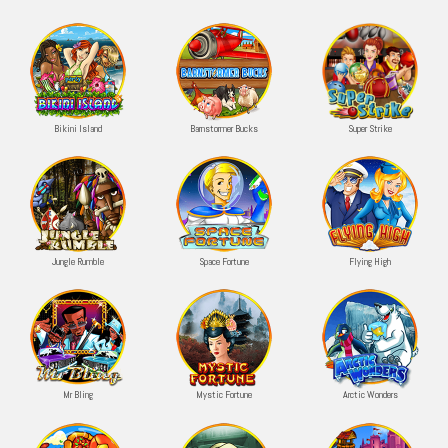
Bikini Island
Barnstormer Bucks
Super Strike
Jungle Rumble
Space Fortune
Flying High
Mr Bling
Mystic Fortune
Arctic Wonders