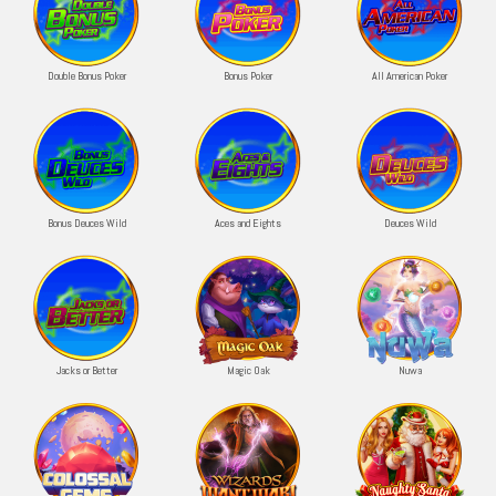
Double Bonus Poker
Bonus Poker
All American Poker
Bonus Deuces Wild
Aces and Eights
Deuces Wild
Jacks or Better
Magic Oak
Nuwa