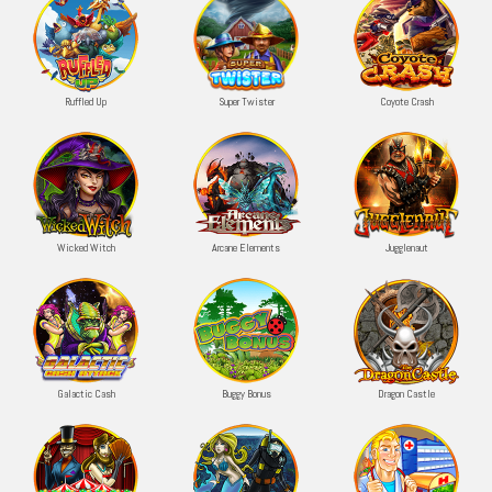
Ruffled Up
Super Twister
Coyote Crash
Wicked Witch
Arcane Elements
Jugglenaut
Galactic Cash
Buggy Bonus
Dragon Castle