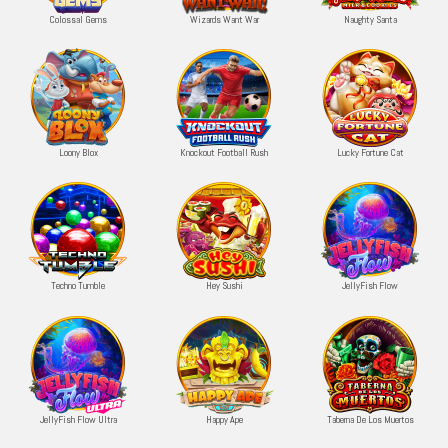
Colossal Gems
Wizards Want War
Naughty Santa
Loony Blox
Knockout Football Rush
Lucky Fortune Cat
Techno Tumble
Hey Sushi
JellyFish Flow
JellyFish Flow Ultra
Happy Ape
Taberna De Los Muertos