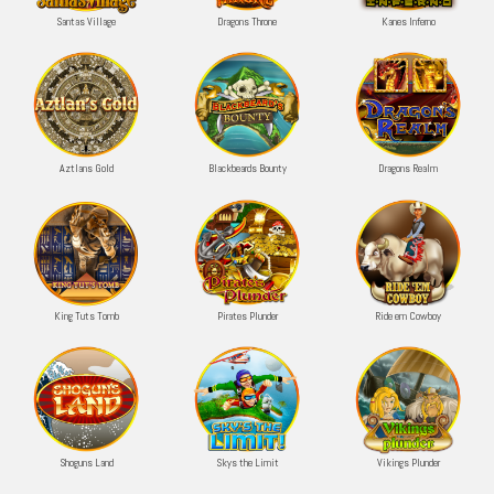
Santas Village
Dragons Throne
Kanes Inferno
Aztlans Gold
Blackbeards Bounty
Dragons Realm
King Tuts Tomb
Pirates Plunder
Ride em Cowboy
Shoguns Land
Skys the Limit
Vikings Plunder