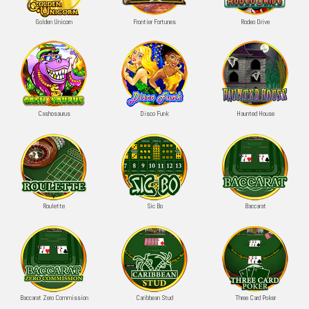
Golden Unicorn
Frontier Fortunes
Rodeo Drive
Cashosaurus
Disco Funk
Haunted House
Roulette
Sic Bo
Baccarat
Baccarat Zero Commission
Caribbean Stud
Three Card Poker