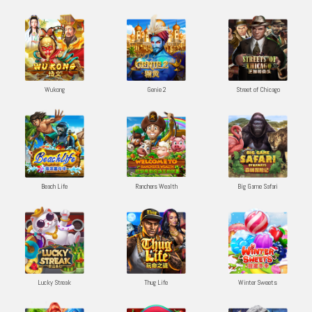
Wukong
Genie 2
Street of Chicago
Beach Life
Ranchers Wealth
Big Game Safari
Lucky Streak
Thug Life
Winter Sweets