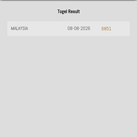
Togel Result
MALAYSIA
08-08-2026
6851