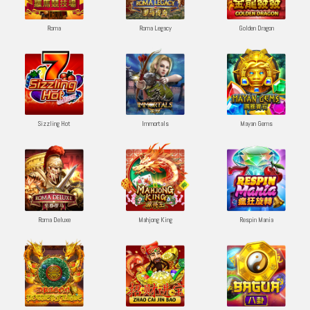
Roma
Roma Legacy
Golden Dragon
Sizzling Hot
Immortals
Mayan Gems
Roma Deluxe
Mahjong King
Respin Mania