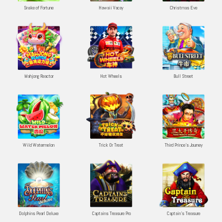
Snake of Fortune
Hawaii Vacay
Christmas Eve
Mahjong Reactor
Hot Wheels
Bull Street
Wild Watermelon
Trick Or Treat
Third Prince's Journey
Dolphins Pearl Deluxe
Captains Treasure Pro
Captain's Treasure