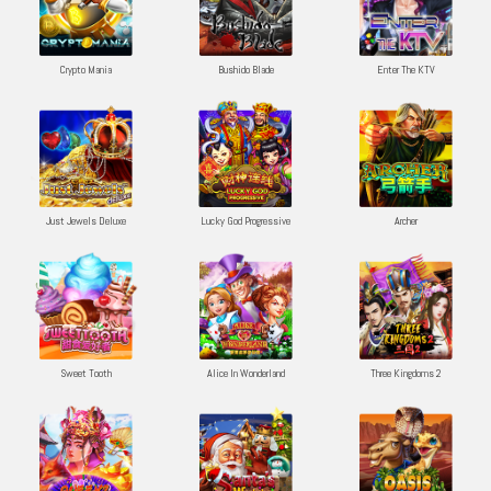
Crypto Mania
Bushido Blade
Enter The KTV
Just Jewels Deluxe
Lucky God Progressive
Archer
Sweet Tooth
Alice In Wonderland
Three Kingdoms 2