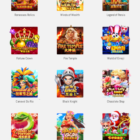
Ramesses Relics
Winds of Wealth
Legend of Persia
Fortune Crown
Fire Temple
World of Emoji
Carnaval Do Rio
Black Knight
Chocolate Shop