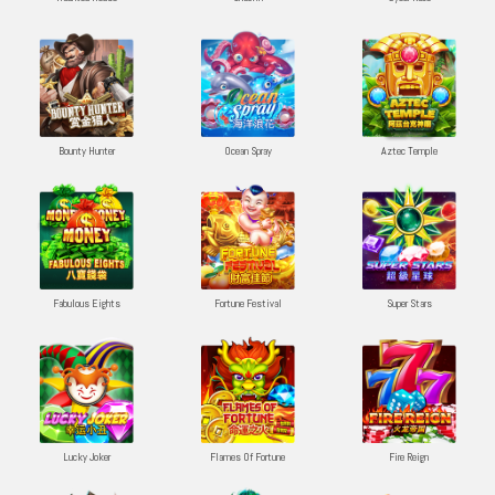
Bounty Hunter
Ocean Spray
Aztec Temple
Fabulous Eights
Fortune Festival
Super Stars
Lucky Joker
Flames Of Fortune
Fire Reign