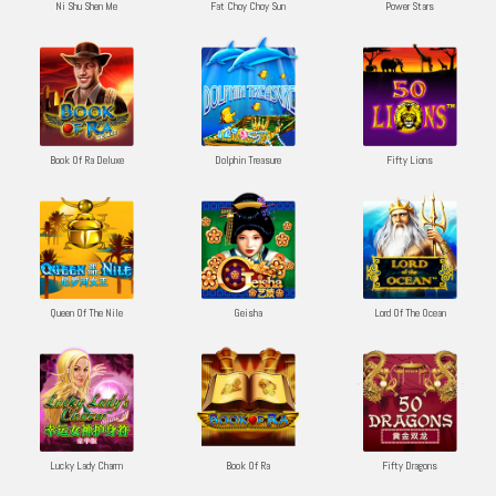
Ni Shu Shen Me
Fat Choy Choy Sun
Power Stars
Book Of Ra Deluxe
Dolphin Treasure
Fifty Lions
Queen Of The Nile
Geisha
Lord Of The Ocean
Lucky Lady Charm
Book Of Ra
Fifty Dragons