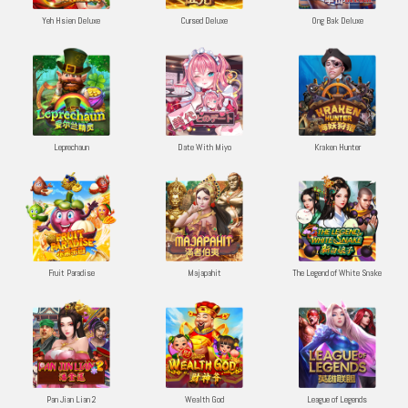
Yeh Hsien Deluxe
Cursed Deluxe
Ong Bak Deluxe
Leprechaun
Date With Miyo
Kraken Hunter
Fruit Paradise
Majapahit
The Legend of White Snake
Pan Jian Lian 2
Wealth God
League of Legends