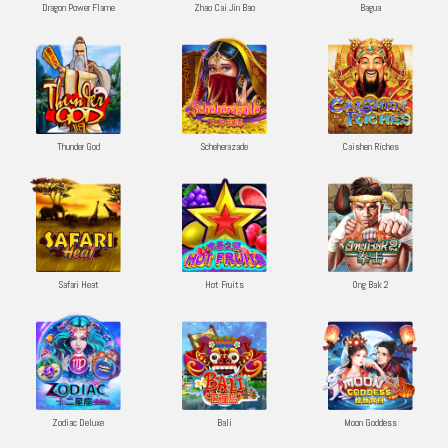
Dragon Power Flame
Zhao Cai Jin Bao
Bagua
Thunder God
Scheherazade
Caishen Riches
Safari Heat
Hot Fruits
Ong Bak 2
Zodiac Deluxe
Bali
Moon Goddess