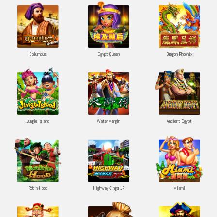
Columbus
Egypt Queen
Dragon Phoenix
Jungle Island
Water Margin
Ancient Egypt
Robin Hood
HighwayKings JP
Miami