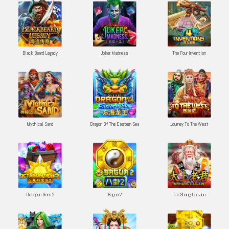
Black Beard Legacy
Joker Madness
The Four Invention
Mythical Sand
Dragon Of The Eastern Sea
Journey To The West
Octagon Gem 2
Bagua 2
Tai Shang Lao Jun