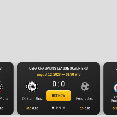
7/8/2026
E QUALIFIERS
E-FOOTBALL F24 INTERNATIONAL FRIENDLY
22:59 WIB
August 7, 2026 — 20:45 WIB
0 : 0
BET NOW
Union Saint-
e-France
e-Germany
Gilloise
-0.75
1.00
0.25
0.57
-0.25
-0.81