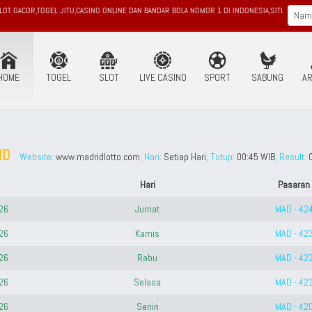
ACOR,TOGEL JITU,CASINO ONLINE DAN BANDAR BOLA NOMOR 1 DI INDONESIA,SITUS GACOR GA
HOME
TOGEL
SLOT
LIVE CASINO
SPORT
SABUNG
A
ID
Website:
www.madridlotto.com
, Hari:
Setiap Hari
, Tutup:
00:45 WIB
, Result:
Hari
Pasaran
26
Jumat
MAD - 42
26
Kamis
MAD - 42
26
Rabu
MAD - 42
26
Selasa
MAD - 42
26
Senin
MAD - 42