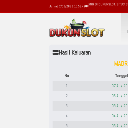
SELAMAT DATANG DI DUKUNSLOT. SITUS SLOT G
Jumat 7/08/2026 13:52:49
Hasil Keluaran
MADR
No
Tanggal
1
07 Aug 20
2
06 Aug 20
3
05 Aug 20
4
04 Aug 20
5
03 Aug 20