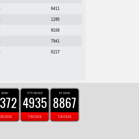
9
6411
8
1285
7
8106
6
7941
5
5217
DUBAI
TOTO WUHAN
HK SIANG
372
4935
8867
/8/2026
7/8/2026
7/8/2026