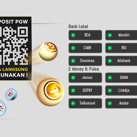
Bank Lokal
BCA
Mandiri
CIMB
BSI
Sinarmas
Allobank
E Money & Pulsa
Jenius
DANA
GOPAY
LinkAja
Telkomsel
Axiata