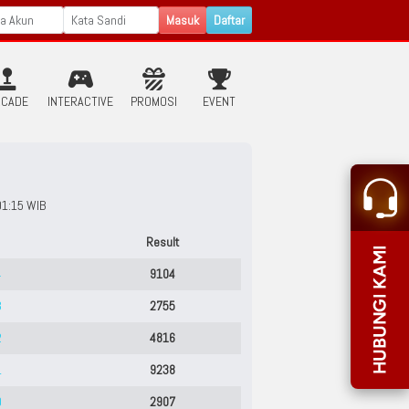
MPANG MENANG ~ DEPOSIT VIA SEMUA BANK,E-MONEY DAN PULSA.
SELAMAT DATA
Masuk
Daftar
RCADE
INTERACTIVE
PROMOSI
EVENT
01:15 WIB
Result
4
9104
3
2755
2
4816
1
9238
0
2907