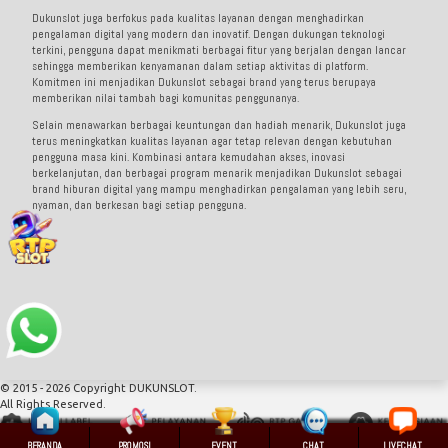
Dukunslot juga berfokus pada kualitas layanan dengan menghadirkan
pengalaman digital yang modern dan inovatif. Dengan dukungan teknologi
terkini, pengguna dapat menikmati berbagai fitur yang berjalan dengan lancar
sehingga memberikan kenyamanan dalam setiap aktivitas di platform.
Komitmen ini menjadikan Dukunslot sebagai brand yang terus berupaya
memberikan nilai tambah bagi komunitas penggunanya.
Selain menawarkan berbagai keuntungan dan hadiah menarik, Dukunslot juga
terus meningkatkan kualitas layanan agar tetap relevan dengan kebutuhan
pengguna masa kini. Kombinasi antara kemudahan akses, inovasi
berkelanjutan, dan berbagai program menarik menjadikan Dukunslot sebagai
brand hiburan digital yang mampu menghadirkan pengalaman yang lebih seru,
nyaman, dan berkesan bagi setiap pengguna.
© 2015 - 2026 Copyright DUKUNSLOT.
All Rights Reserved.
BERANDA
PROMOSI
EVENT
CHAT
LIVECHAT