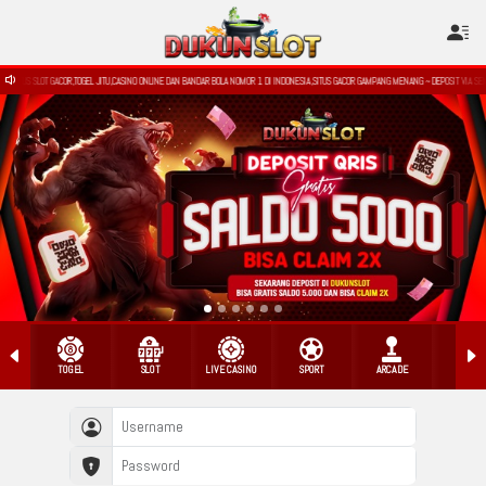
ck**bv Berhasil Withdraw Rp 6.727.000,00
 SLOT GACOR,TOGEL JITU,CASINO ONLINE DAN BANDAR BOLA NOMOR 1 DI INDONESIA,SITUS GACOR GAMPANG MENANG ~ DEPOSIT VIA SEMUA BAN
TOGEL
SLOT
LIVE CASINO
SPORT
ARCADE
SABUN