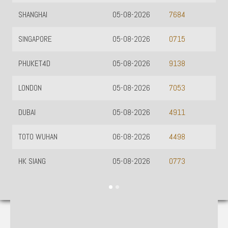
SHANGHAI
05-08-2026
7684
SINGAPORE
05-08-2026
0715
PHUKET4D
05-08-2026
9138
LONDON
05-08-2026
7053
DUBAI
05-08-2026
4911
TOTO WUHAN
06-08-2026
4498
HK SIANG
05-08-2026
0773