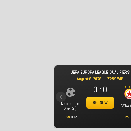
Belangkai
Ba
UEFA EUROPA LEAGUE QUALIFIERS
August 6, 2026 — 22:59 WIB
0 : 0
Previous
BET NOW
Jagiellonia
Range
Bialystok
0.00
0.96
0.00
Virtual Domino QQ
Vir