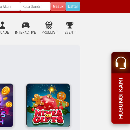
NG MENANG ~ DEPOSIT VIA SEMUA BANK,E-MONEY DAN PULSA.
SELAMAT DATANG 
Masuk
Daftar
RCADE
INTERACTIVE
PROMOSI
EVENT