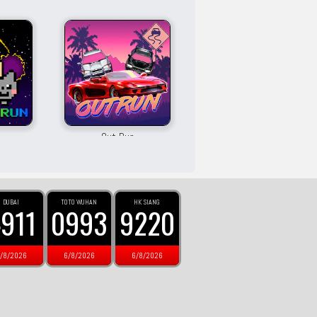
Out Run
DUBAI
TOTO WUHAN
HK SIANG
911
0993
9220
/8/2026
6/8/2026
6/8/2026
el
Fish Prawn Crab