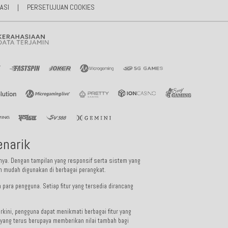
ASI
|
PERSETUJUAN COOKIES
ike
Zodiac Bingo
enarik
ya. Dengan tampilan yang responsif serta sistem yang
an mudah digunakan di berbagai perangkat.
para pengguna. Setiap fitur yang tersedia dirancang
Bingo
Burning Pearl Bingo
kini, pengguna dapat menikmati berbagai fitur yang
 yang terus berupaya memberikan nilai tambah bagi