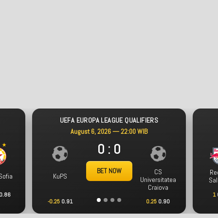
5/8/2026
ccarat Babes
Caribbean Saga
Virtual Dragon
Baccarat
UEFA EUROPA LEAGUE QUALIFIERS
August 7, 2026 — 00:45 WIB
0 : 0
BET NOW
FC 
rs FC
PAOK
Anderlecht
Kr
0.74
0.75
0.82
-0.75
0.95
-0.
tual Roulette
Virtual Sic Bo
Virtual Bacc