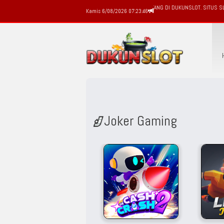
SELAMAT DATANG DI DUKUNSLOT. SITUS SLOT GAC
Kamis 6/08/2026 07:23:47
Joker Gaming