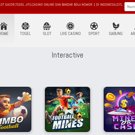
OR,TOGEL JITU,CASINO ONLINE DAN BANDAR BOLA NOMOR 1 DI INDONESIA,SITUS GACOR GAMPA
kx**li Berhasil Withdraw Rp 3.249.000,00
HOME
TOGEL
SLOT
LIVE CASINO
SPORT
SABUNG
A
Interactive